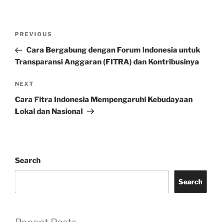
Post
Previous
PREVIOUS
navigation
Post
Cara Bergabung dengan Forum Indonesia untuk
Transparansi Anggaran (FITRA) dan Kontribusinya
Next
NEXT
Post
Cara Fitra Indonesia Mempengaruhi Kebudayaan
Lokal dan Nasional
Search
Search