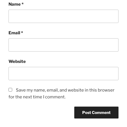
Name
*
Email
*
Website
Save my name, email, and website in this browser
for the next time I comment.