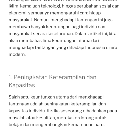
iklim, kemajuan teknologi, hingga perubahan sosial dan
ekonomi, semuanya memengaruhi cara hidup
masyarakat. Namun, menghadapi tantangan ini juga
membawa banyak keuntungan bagi individu dan
masyarakat secara keseluruhan. Dalam artikel ini, kita
akan membahas lima keuntungan utama dari
menghadapi tantangan yang dihadapi Indonesia di era
modern.
1. Peningkatan Keterampilan dan
Kapasitas
Salah satu keuntungan utama dari menghadapi
tantangan adalah peningkatan keterampilan dan
kapasitas individu. Ketika seseorang dihadapkan pada
masalah atau kesulitan, mereka terdorong untuk
belajar dan mengembangkan kemampuan baru.