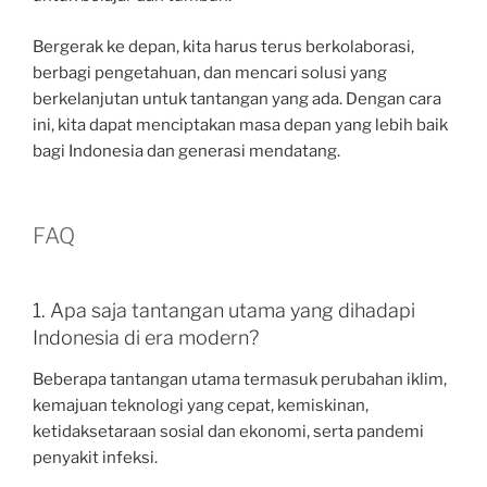
Bergerak ke depan, kita harus terus berkolaborasi,
berbagi pengetahuan, dan mencari solusi yang
berkelanjutan untuk tantangan yang ada. Dengan cara
ini, kita dapat menciptakan masa depan yang lebih baik
bagi Indonesia dan generasi mendatang.
FAQ
1. Apa saja tantangan utama yang dihadapi
Indonesia di era modern?
Beberapa tantangan utama termasuk perubahan iklim,
kemajuan teknologi yang cepat, kemiskinan,
ketidaksetaraan sosial dan ekonomi, serta pandemi
penyakit infeksi.