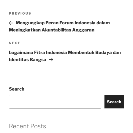
Post
Previous
PREVIOUS
navigation
Post
Mengungkap Peran Forum Indonesia dalam
Meningkatkan Akuntabilitas Anggaran
Next
NEXT
Post
bagaimana Fitra Indonesia Membentuk Budaya dan
Identitas Bangsa
Search
Search
Recent Posts