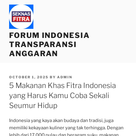
Skip
to
content
FORUM INDONESIA
TRANSPARANSI
ANGGARAN
POSTED
OCTOBER 1, 2025
BY
ADMIN
ON
5 Makanan Khas Fitra Indonesia
yang Harus Kamu Coba Sekali
Seumur Hidup
Indonesia yang kaya akan budaya dan tradisi, juga
memiliki kekayaan kuliner yang tak terhingga. Dengan
lebih dari 17.000 pulau dan beragam suku, makanan