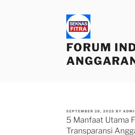
Skip
to
content
FORUM IN
ANGGARA
POSTED
SEPTEMBER 28, 2025
BY
ADMI
ON
5 Manfaat Utama F
Transparansi Angg