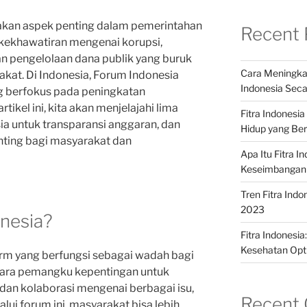
akan aspek penting dalam pemerintahan
Recent 
, kekhawatiran mengenai korupsi,
n pengelolaan dana publik yang buruk
Cara Meningkat
kat. Di Indonesia, Forum Indonesia
Indonesia Seca
ang berfokus pada peningkatan
tikel ini, kita akan menjelajahi lima
Fitra Indonesi
a untuk transparansi anggaran, dan
Hidup yang Ber
enting bagi masyarakat dan
Apa Itu Fitra 
Keseimbangan
Tren Fitra Indo
2023
onesia?
Fitra Indonesi
Kesehatan Opt
rm yang berfungsi sebagai wadah bagi
para pemangku kepentingan untuk
, dan kolaborasi mengenai berbagai isu,
Recent
lui forum ini, masyarakat bisa lebih