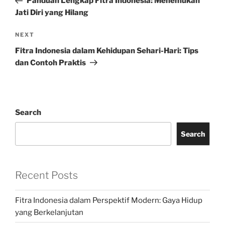
Panduan Lengkap Fitra Indonesia: Menemukan
Jati Diri yang Hilang
Next
NEXT
Post
Fitra Indonesia dalam Kehidupan Sehari-Hari: Tips
dan Contoh Praktis
Search
Search
Recent Posts
Fitra Indonesia dalam Perspektif Modern: Gaya Hidup
yang Berkelanjutan