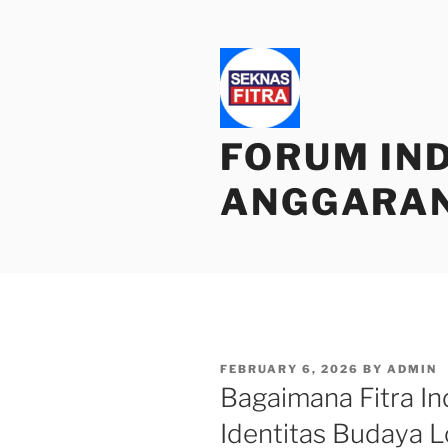
Skip
to
content
FORUM IN
ANGGARA
POSTED
FEBRUARY 6, 2026
BY
ADMIN
ON
Bagaimana Fitra I
Identitas Budaya L