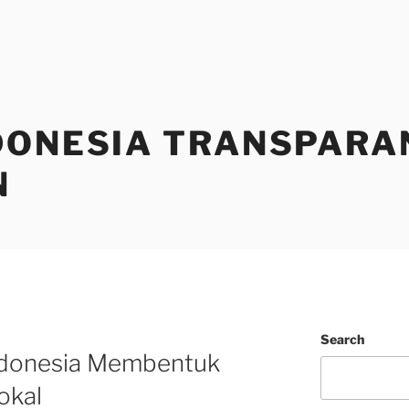
DONESIA TRANSPARA
N
Search
ndonesia Membentuk
okal