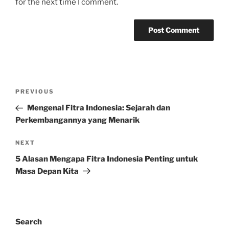
for the next time I comment.
Post
Previous
PREVIOUS
navigation
Post
Mengenal Fitra Indonesia: Sejarah dan
Perkembangannya yang Menarik
Next
NEXT
Post
5 Alasan Mengapa Fitra Indonesia Penting untuk
Masa Depan Kita
Search