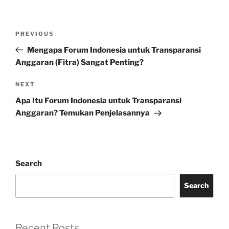
Post
Previous
PREVIOUS
navigation
Post
Mengapa Forum Indonesia untuk Transparansi
Anggaran (Fitra) Sangat Penting?
Next
NEXT
Post
Apa Itu Forum Indonesia untuk Transparansi
Anggaran? Temukan Penjelasannya
Search
Search
Recent Posts