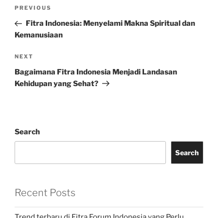
Post
Previous
PREVIOUS
navigation
Post
Fitra Indonesia: Menyelami Makna Spiritual dan
Kemanusiaan
Next
NEXT
Post
Bagaimana Fitra Indonesia Menjadi Landasan
Kehidupan yang Sehat?
Search
Search
Recent Posts
Trend terbaru di Fitra Forum Indonesia yang Perlu