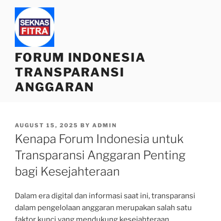
Skip
to
content
FORUM INDONESIA
TRANSPARANSI
ANGGARAN
POSTED
AUGUST 15, 2025
BY
ADMIN
ON
Kenapa Forum Indonesia untuk
Transparansi Anggaran Penting
bagi Kesejahteraan
Dalam era digital dan informasi saat ini, transparansi
dalam pengelolaan anggaran merupakan salah satu
faktor kunci yang mendukung kesejahteraan