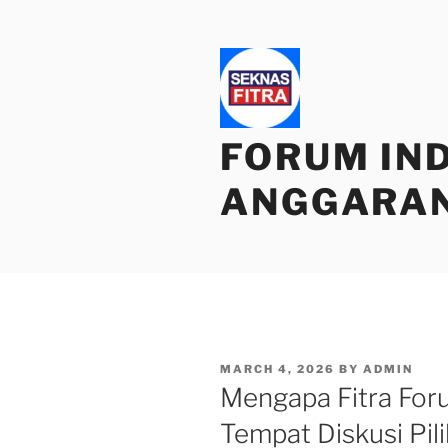
Skip
to
content
FORUM IN
ANGGARA
POSTED
MARCH 4, 2026
BY
ADMIN
ON
Mengapa Fitra For
Tempat Diskusi Pil