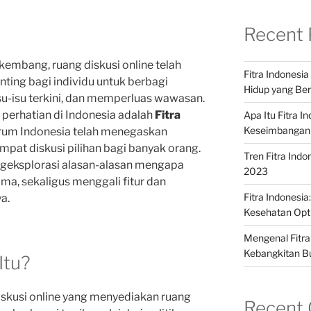
Recent 
rkembang, ruang diskusi online telah
Fitra Indonesi
nting bagi individu untuk berbagi
Hidup yang Ber
isu-isu terkini, dan memperluas wawasan.
 perhatian di Indonesia adalah
Fitra
Apa Itu Fitra 
Keseimbangan
Forum Indonesia telah menegaskan
empat diskusi pilihan bagi banyak orang.
Tren Fitra Indo
engeksplorasi alasan-alasan mengapa
2023
ama, sekaligus menggali fitur dan
Fitra Indonesi
a.
Kesehatan Opt
Mengenal Fitra
Kebangkitan B
Itu?
iskusi online yang menyediakan ruang
Recent