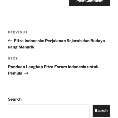
Post
Previous
PREVIOUS
navigation
Post
Fitra Indonesia: Perjalanan Sejarah dan Budaya
yang Menarik
Next
NEXT
Post
Panduan Lengkap Fitra Forum Indonesia untuk
Pemula
Search
Search