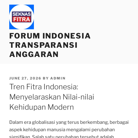
Skip
to
content
FORUM INDONESIA
TRANSPARANSI
ANGGARAN
POSTED
JUNE 27, 2026
BY
ADMIN
ON
Tren Fitra Indonesia:
Menyelaraskan Nilai-nilai
Kehidupan Modern
Dalam era globalisasi yang terus berkembang, berbagai
aspek kehidupan manusia mengalami perubahan
signifikan. Salah satu perubahan tersebut adalah