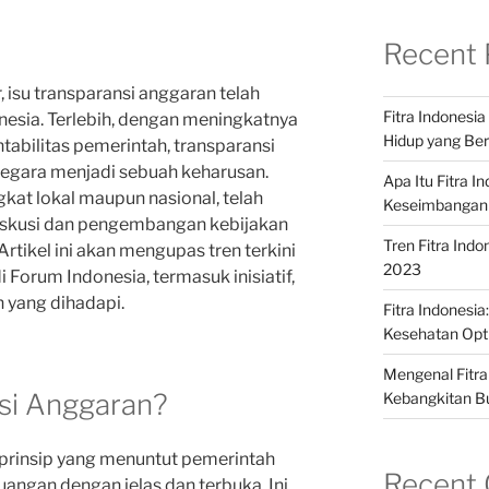
Recent 
 isu transparansi anggaran telah
Fitra Indonesi
nesia. Terlebih, dengan meningkatnya
Hidup yang Ber
tabilitas pemerintah, transparansi
egara menjadi sebuah keharusan.
Apa Itu Fitra 
ngkat lokal maupun nasional, telah
Keseimbangan
diskusi dan pengembangan kebijakan
Tren Fitra Indo
Artikel ini akan mengupas tren terkini
2023
 Forum Indonesia, termasuk inisiatif,
n yang dihadapi.
Fitra Indonesi
Kesehatan Opt
Mengenal Fitra
nsi Anggaran?
Kebangkitan B
 prinsip yang menuntut pemerintah
Recent
angan dengan jelas dan terbuka. Ini